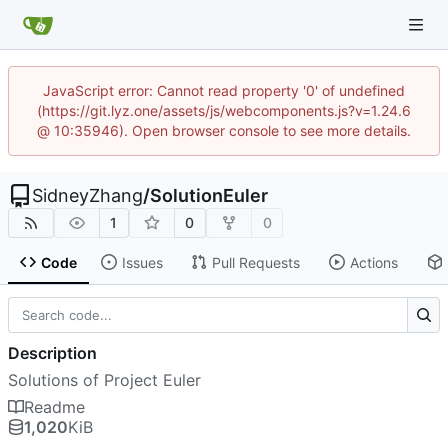
JavaScript error: Cannot read property '0' of undefined
(https://git.lyz.one/assets/js/webcomponents.js?v=1.24.6
@ 10:35946). Open browser console to see more details.
SidneyZhang
/
SolutionEuler
1
0
0
Code
Issues
Pull Requests
Actions
Description
Solutions of Project Euler
Readme
1,020
KiB