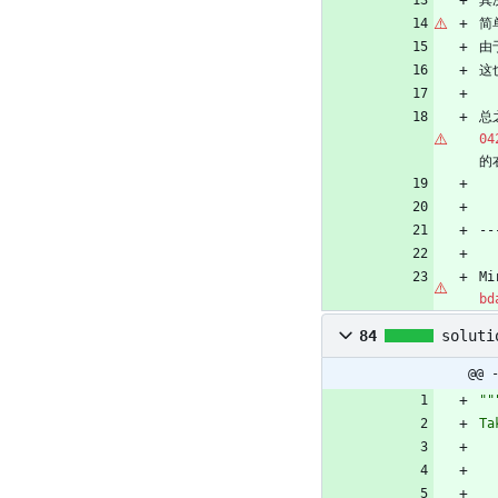
简
由
这
总
04
的
--
M
bd
84
soluti
@@ 
""
Ta