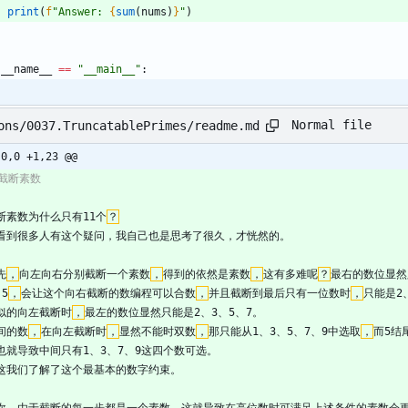
print
(
f
"
Answer: 
{
sum
(
nums
)
}
"
)
__name__
==
"
__main__
"
:
Normal file
ons/0037.TruncatablePrimes/readme.md
-0,0 +1,23 @@
 截断素数
断素数为什么只有11个
？
看到很多人有这个疑问，我自己也是思考了很久，才恍然的。
先
，
向左向右分别截断一个素数
，
得到的依然是素数
，
这有多难呢
？
最右的数位显然
、5
，
会让这个向右截断的数编程可以合数
，
并且截断到最后只有一位数时
，
只能是2
似的向左截断时
，
最左的数位显然只能是2、3、5、7。
间的数
，
在向左截断时
，
显然不能时双数
，
那只能从1、3、5、7、9中选取
，
而5结
也就导致中间只有1、3、7、9这四个数可选。
这我们了解了这个最基本的数字约束。
次，由于截断的每一步都是一个素数，这就导致在高位数时可满足上述条件的素数会