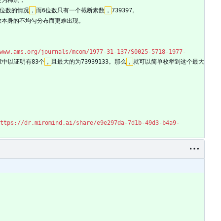
6位数的情况
，
而6位数只有一个截断素数
，
739397。
数本身的不均匀分布而更难出现。
www.ams.org/journals/mcom/1977-31-137/S0025-5718-1977-
中以证明有83个
，
且最大的为73939133。那么
，
就可以简单枚举到这个最大
ttps://dr.miromind.ai/share/e9e297da-7d1b-49d3-b4a9-