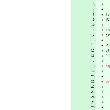
By
We
Th
gi
Wh
of
""
im
de