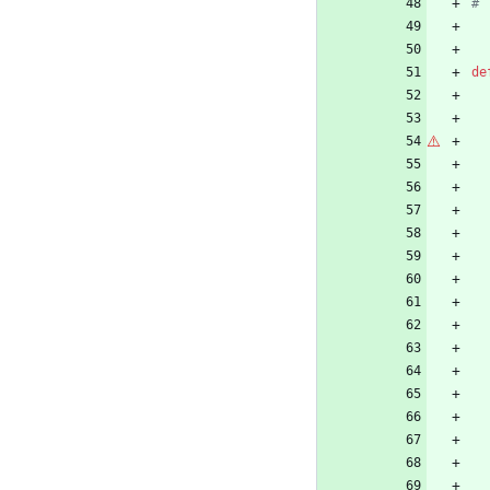
# 
de