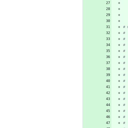
# 
# 
# 
# 
# 
# 
# 
# 
# 
# 
# 
# 
# 
# 
# 
# 
# 