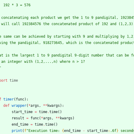
    192 * 3 = 576
 concatenating each product we get the 1 to 9 pandigital, 192384
 will call 192384576 the concatenated product of 192 and (1,2,3)
e same can be achieved by starting with 9 and multiplying by 1,2
ving the pandigital, 918273645, which is the concatenated produc
at is the largest 1 to 9 pandigital 9-digit number that can be f
 an integer with (1,2,...,n) where n > 1?
"
port
time
f
timer
(
func
)
:
def
wrapper
(
*
args
,
*
*
kwargs
)
:
start_time
=
time
.
time
(
)
result
=
func
(
*
args
,
*
*
kwargs
)
end_time
=
time
.
time
(
)
print
(
f
"
Execution time: 
{
end_time
-
start_time
:
.6f
}
 second