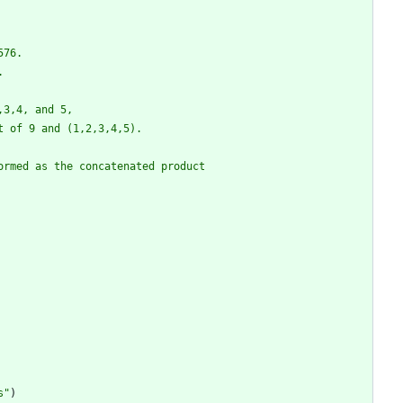
576.
.
,3,4, and 5,
t of 9 and (1,2,3,4,5).
ormed as the concatenated product
s
"
)