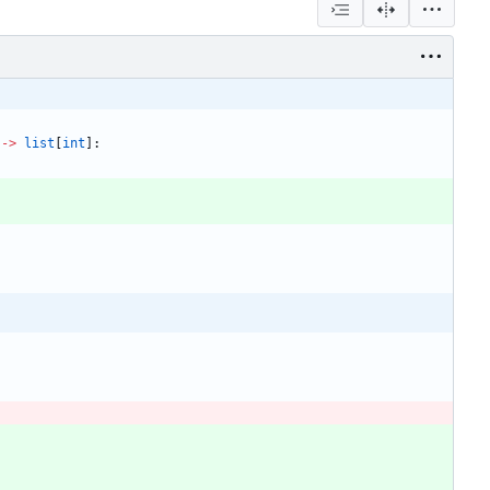
-
>
list
[
int
]
: