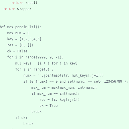
return
result
return
wrapper
def max_pandiMulti():
    max_num = 0
    key = [1,2,3,4,5]
    res = (0, [])
    ok = False
    for i in range(9999, 9, -1):
        mul_keys = [i * j for j in key]
        for j in range(5) :
            numx = "".join(map(str, mul_keys[:j+1]))
            if len(numx) == 9 and set(numx) == set('123456789'):
                max_num = max(max_num, int(numx))
                if max_num == int(numx):
                    res = (i, key[:j+1])
                    ok = True
                break
        if ok:
            break