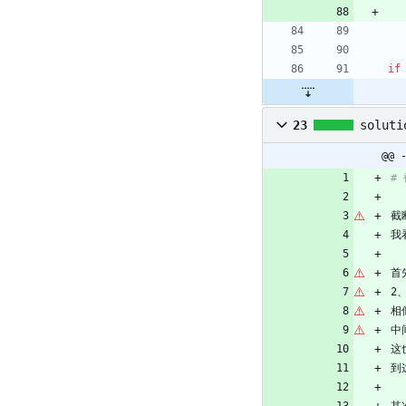
if
23
soluti
@@ 
#
截
我
首
2
相
中
这
到
其