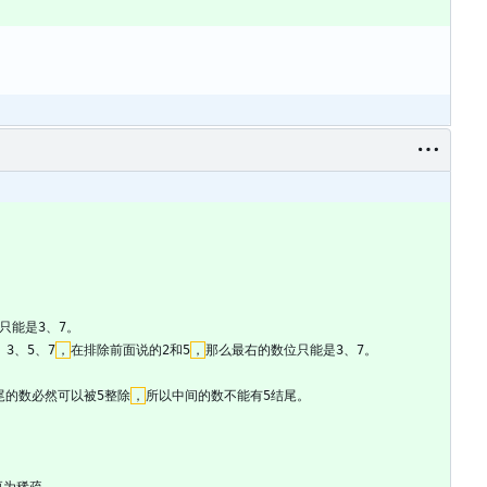
只能是3、7。
、3、5、7
，
在排除前面说的2和5
，
那么最右的数位只能是3、7。
尾的数必然可以被5整除
，
所以中间的数不能有5结尾。
更为稀疏，