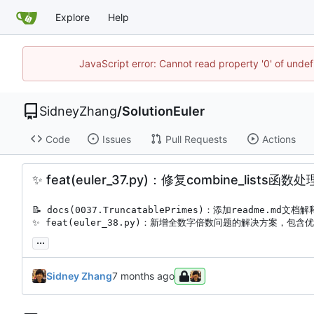
Explore
Help
JavaScript error: Cannot read property '0' of unde
SidneyZhang
/
SolutionEuler
Code
Issues
Pull Requests
Actions
✨
feat(euler_37.py)：修复combine_
📝
✨
 feat(euler_38.py)：新增全数字倍数问题的解决方案，包
...
Sidney Zhang