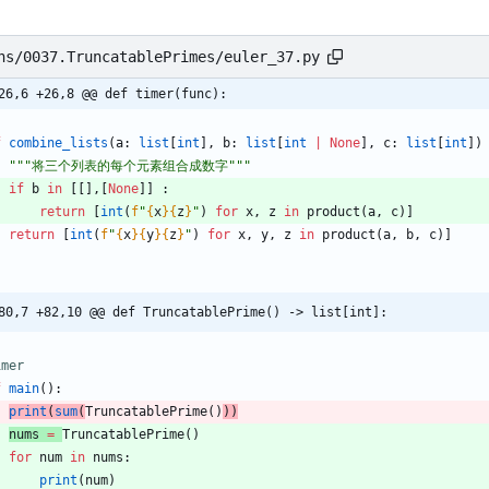
ns/0037.TruncatablePrimes/euler_37.py
26,6 +26,8 @@ def timer(func):
f
combine_lists
(
a
:
list
[
int
]
,
b
:
list
[
int
|
None
]
,
c
:
list
[
int
]
)
"""
将三个列表的每个元素组合成数字
"""
if
b
in
[
[
]
,
[
None
]
]
:
return
[
int
(
f
"
{
x
}
{
z
}
"
)
for
x
,
z
in
product
(
a
,
c
)
]
return
[
int
(
f
"
{
x
}
{
y
}
{
z
}
"
)
for
x
,
y
,
z
in
product
(
a
,
b
,
c
)
]
80,7 +82,10 @@ def TruncatablePrime() -> list[int]:
imer
f
main
(
)
:
print
(
sum
(
TruncatablePrime
(
)
)
)
nums
=
TruncatablePrime
(
)
for
num
in
nums
:
print
(
num
)