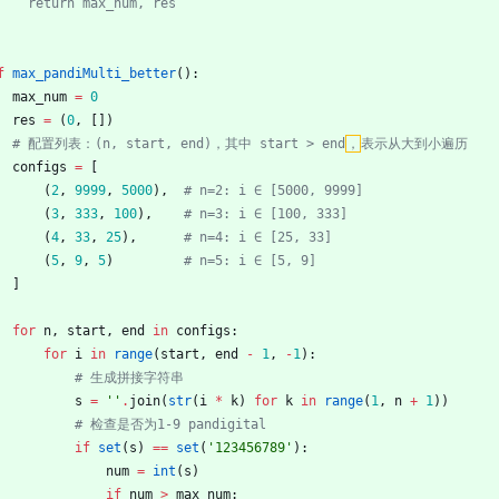
    return max_num, res
f
max_pandiMulti_better
(
)
:
max_num
=
0
res
=
(
0
,
[
]
)
# 配置列表：(n, start, end)，其中 start > end
，
表示从大到小遍历
configs
=
[
(
2
,
9999
,
5000
)
,
# n=2: i ∈ [5000, 9999]
(
3
,
333
,
100
)
,
# n=3: i ∈ [100, 333]
(
4
,
33
,
25
)
,
# n=4: i ∈ [25, 33]
(
5
,
9
,
5
)
# n=5: i ∈ [5, 9]
]
for
n
,
start
,
end
in
configs
:
for
i
in
range
(
start
,
end
-
1
,
-
1
)
:
# 生成拼接字符串
s
=
'
'
.
join
(
str
(
i
*
k
)
for
k
in
range
(
1
,
n
+
1
)
)
# 检查是否为1-9 pandigital
if
set
(
s
)
==
set
(
'
123456789
'
)
:
num
=
int
(
s
)
if
num
>
max_num
: