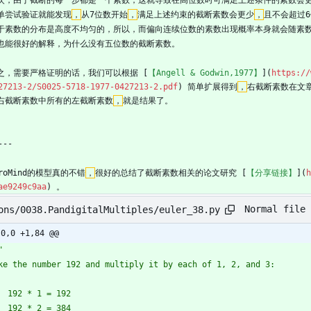
单尝试验证就能发现
，
从7位数开始
，
满足上述约束的截断素数会更少
，
且不会超过
于素数的分布是高度不均匀的，所以，而偏向连续位数的素数出现概率本身就会随素
也能很好的解释，为什么没有五位数的截断素数。
之，需要严格证明的话，我们可以根据 [
【Angell & Godwin,1977】
](
https://
27213-2/S0025-5718-1977-0427213-2.pdf
) 简单扩展得到
，
右截断素数在文章
右截断素数中所有的左截断素数
，
就是结果了。
---
iroMind的模型真的不错
，
很好的总结了截断素数相关的论文研究 [
【分享链接】
](
h
ae9249c9aa
) 。
Normal file
ons/0038.PandigitalMultiples/euler_38.py
-0,0 +1,84 @@
"
ke the number 192 and multiply it by each of 1, 2, and 3:
    192 * 1 = 192
    192 * 2 = 384