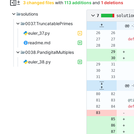
3 changed files
with
113 additions
and
1 deletions
solutions
7
solutio
0037.TruncatablePrimes
@@ -
euler_37.py
de
readme.md
0038.PandigitalMultiples
euler_38.py
@@ -
@t
de