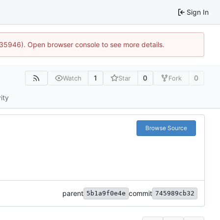
Sign In
0:35946). Open browser console to see more details.
1
0
0
Watch
Star
Fork
ity
Browse Source
parent
commit
5b1a9f0e4e
745989cb32