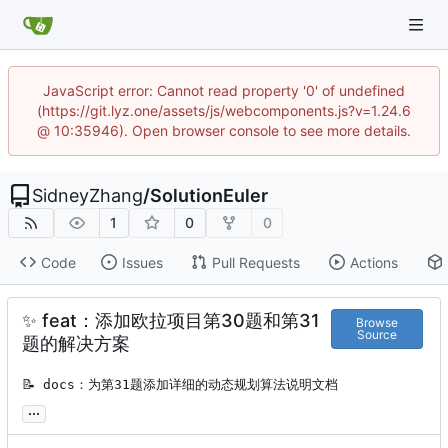
JavaScript error: Cannot read property '0' of undefined
(https://git.lyz.one/assets/js/webcomponents.js?v=1.24.6
@ 10:35946). Open browser console to see more details.
SidneyZhang
/
SolutionEuler
1
0
0
Code
Issues
Pull Requests
Actions
✨
feat：添加欧拉项目第30题和第31
Browse
Source
题的解决方案
📝
 docs：为第31题添加详细的动态规划算法说明文档
...