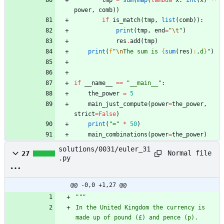
power
,
comb
)
)
if
is_match
(
tmp
,
list
(
comb
)
)
:
print
(
tmp
,
end
=
"
\t
"
)
res
.
add
(
tmp
)
print
(
f
"
\n
The sum is 
{
sum
(
res
)
:
,d
}
"
)
if
__name__
==
"
__main__
"
:
the_power
=
5
main_just_compute
(
power
=
the_power
,
strict
=
False
)
print
(
"
=
"
*
50
)
main_combinations
(
power
=
the_power
)
solutions/0031/euler_31
Normal file
27
.py
@@ -0,0 +1,27 @@
"""
In the United Kingdom the currency is 
made up of pound (£) and pence (p).