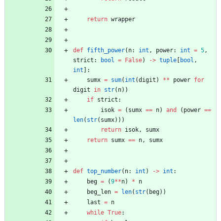
return
wrapper
def
fifth_power
(
n
:
int
,
power
:
int
=
5
,
strict
:
bool
=
False
)
-
>
tuple
[
bool
,
int
]
:
sumx
=
sum
(
int
(
digit
)
*
*
power
for
digit
in
str
(
n
)
)
if
strict
:
isok
=
(
sumx
==
n
)
and
(
power
==
len
(
str
(
sumx
)
)
)
return
isok
,
sumx
return
sumx
==
n
,
sumx
def
top_number
(
n
:
int
)
-
>
int
:
beg
=
(
9
*
*
n
)
*
n
beg_len
=
len
(
str
(
beg
)
)
last
=
n
while
True
: