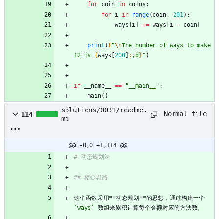
for
coin
in
coins
:
for
i
in
range
(
coin
,
201
)
:
ways
[
i
]
+
=
ways
[
i
-
coin
]
print
(
f
"
\n
The number of ways to make 
£2 is 
{
ways
[
200
]
:
,d
}
"
)
if
__name__
==
"
__main__
"
:
main
(
)
solutions/0031/readme.
Normal file
114
md
@@ -0,0 +1,114 @@
# 动态规划法
## 核心思路
这个函数采用**动态规划**的思想，通过构建一个 
`ways`
 数组来累积计算每个金额对应的方法数。