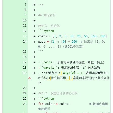
---
## 逐行解析
### 1. 初始化
```python
coins
=
[
1
,
2
,
5
,
10
,
20
,
50
,
100
,
200
]
ways
=
[
1
]
+
[
0
]
*
200
# 结果是 [1, 0, 
0, 0, ..., 0] (共201个元素)
```
-
`coins`
: 所有可用的硬币面值（单位：便士）
-
`ways[i]`
: 表示凑成金额 
`i`
 的方法数
-
 **关键点**
：
`ways[0] = 1`
 表示凑成0元有1
种方法
（
什么都不用
）
，
这是动态规划的**基准条件
**
### 2. 双重循环的核心逻辑
```python
for
coin
in
coins
:
# 按顺序遍历
每种硬币