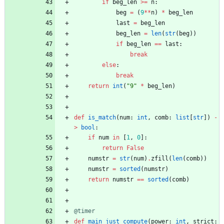
if
beg_len
>
=
n
:
beg
=
(
9
*
*
n
)
*
beg_len
last
=
beg_len
beg_len
=
len
(
str
(
beg
)
)
if
beg_len
==
last
:
break
else
:
break
return
int
(
"
9
"
*
beg_len
)
def
is_match
(
num
:
int
,
comb
:
list
[
str
]
)
-
>
bool
:
if
num
in
[
1
,
0
]
:
return
False
numstr
=
str
(
num
)
.
zfill
(
len
(
comb
)
)
numstr
=
sorted
(
numstr
)
return
numstr
==
sorted
(
comb
)
@timer
def
main_just_compute
(
power
:
int
,
strict
: