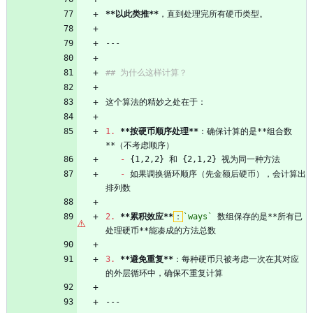
**以此类推**
，直到处理完所有硬币类型。
---
## 为什么这样计算？
这个算法的精妙之处在于：
1.
**按硬币顺序处理**
：确保计算的是**组合数
**（不考虑顺序）
-
 {1,2,2} 和 {2,1,2} 视为同一种方法
-
 如果调换循环顺序（先金额后硬币），会计算出
排列数
2.
**累积效应**
：
`ways`
 数组保存的是**所有已
处理硬币**能凑成的方法总数
3.
**避免重复**
：每种硬币只被考虑一次在其对应
的外层循环中，确保不重复计算
---