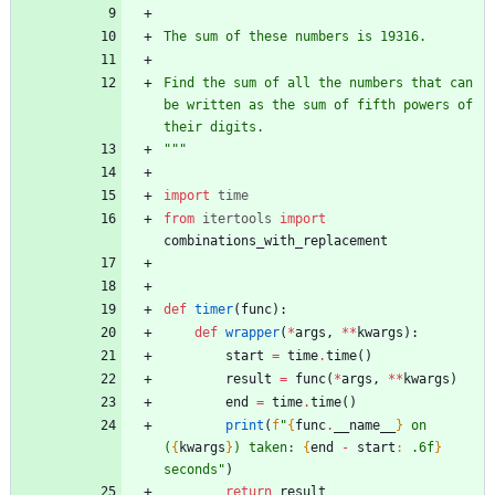
The sum of these numbers is 19316.
Find the sum of all the numbers that can 
be written as the sum of fifth powers of 
their digits.
"""
import
time
from
itertools
import
combinations_with_replacement
def
timer
(
func
)
:
def
wrapper
(
*
args
,
*
*
kwargs
)
:
start
=
time
.
time
(
)
result
=
func
(
*
args
,
*
*
kwargs
)
end
=
time
.
time
(
)
print
(
f
"
{
func
.
__name__
}
 on 
(
{
kwargs
}
) taken: 
{
end
-
start
:
 .6f
}
seconds
"
)
return
result