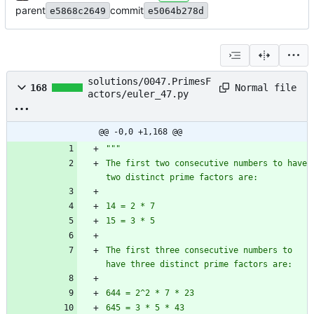
parent
commit
e5868c2649
e5064b278d
solutions/0047.PrimesF
Normal file
168
actors/euler_47.py
@@ -0,0 +1,168 @@
"""
The first two consecutive numbers to have 
two distinct prime factors are:
14 = 2 * 7
15 = 3 * 5
The first three consecutive numbers to 
have three distinct prime factors are:
644 = 2^2 * 7 * 23
645 = 3 * 5 * 43