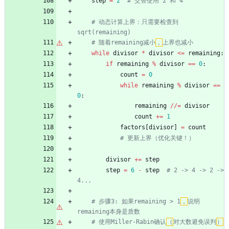
step
=
2
# 交替使用 2 和 4
# 动态计算上界：只需要检查到 
sqrt(remaining)
# 随着remaining减小
，
上界也减小
while
divisor
*
divisor
<
=
remaining
:
if
remaining
%
divisor
==
0
:
count
=
0
while
remaining
%
divisor
==
0
:
remaining
/
/
=
divisor
count
+
=
1
factors
[
divisor
]
=
count
# 更新上界（优化关键！）
divisor
+
=
step
step
=
6
-
step
# 2 -> 4 -> 2 -> 
4...
# 步骤3: 如果remaining > 1
，
说明
remaining本身是质数
# 使用Miller-Rabin确认
（
对大数避免误判
）