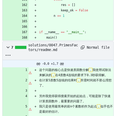
res
=
[
]
keep_ok
=
False
n
+
=
1
if
__name__
==
"
__main__
"
:
main
(
)
solutions/0047.PrimesFac
Normal file
7
tors/readme.md
@@ -0,0 +1,7 @@
这个问题的核心点是快速质因数分解
，
我使用试除法
来解决的
，
在4质数4连续的要求下0.3秒获得解。
在计算5质数5连续的结果时
，
所需时间就不那么理想
了。
另外我觉得获得搜索开始的起始点，可能是除了快速
计算质因数外，最重要的问题了。
我只是使用最简单的前n个素数积作为起点
，
似乎也不
是最好的估计。