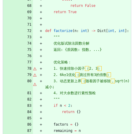
return
False
return
True
def
factorize
(
n
:
int
)
-
>
Dict
[
int
,
int
]
:
"""
    优化版试除法因数分解
    返回: 
{
质因数: 指数, ...}
    优化策略：
    1. 快速排除小因子
（
2, 3
）
    2. 6k±1优化
（
跳过所有3的倍数
）
    3. 动态更新上界
（
随着因子被移除
，
sqrt(n)
减小）
    4. 对大余数进行素性预检
"""
if
n
<
2
:
return
{
}
factors
=
{
}
remaining
=
n