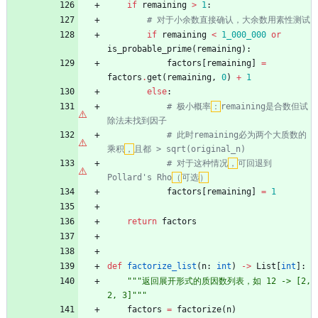
if
remaining
>
1
:
# 对于小余数直接确认，大余数用素性测试
if
remaining
<
1_000_000
or
is_probable_prime
(
remaining
)
:
factors
[
remaining
]
=
factors
.
get
(
remaining
,
0
)
+
1
else
:
# 极小概率
：
remaining是合数但试
除法未找到因子
# 此时remaining必为两个大质数的
乘积
，
且都 > sqrt(original_n)
# 对于这种情况
，
可回退到
Pollard's Rho
（
可选
）
factors
[
remaining
]
=
1
return
factors
def
factorize_list
(
n
:
int
)
-
>
List
[
int
]
:
"""
返回展开形式的质因数列表，如 12 -> [2, 
2, 3]
"""
factors
=
factorize
(
n
)