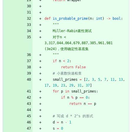
return
wrapper
def
is_probable_prime
(
n
:
int
)
-
>
bool
:
"""
    Miller-Rabin素性测试
    对于n < 
3,317,044,064,679,887,385,961,981 
(3e24)，使用确定性基底集
"""
if
n
<
2
:
return
False
# 小素数快速检查
small_primes
=
[
2
,
3
,
5
,
7
,
11
,
13
,
17
,
19
,
23
,
29
,
31
,
37
]
for
p
in
small_primes
:
if
n
%
p
==
0
:
return
n
==
p
# 写成 d * 2^s 的形式
d
=
n
-
1
s
=
0