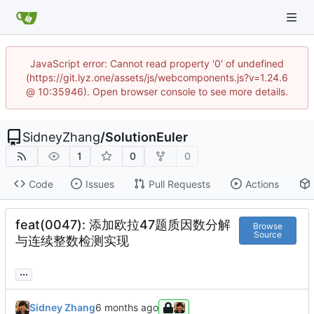
JavaScript error: Cannot read property '0' of undefined
(https://git.lyz.one/assets/js/webcomponents.js?v=1.24.6
@ 10:35946). Open browser console to see more details.
SidneyZhang
/
SolutionEuler
1
0
0
Code
Issues
Pull Requests
Actions
feat(0047): 添加欧拉47题质因数分解
Browse
Source
与连续整数检测实现
...
Sidney Zhang