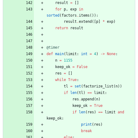
result
=
[
]
for
p
,
exp
in
sorted
(
factors
.
items
(
)
)
:
result
.
extend
(
[
p
]
*
exp
)
return
result
@timer
def
main
(
limit
:
int
=
4
)
-
>
None
:
n
=
1155
keep_ok
=
False
res
=
[
]
while
True
:
tl
=
set
(
factorize_list
(
n
)
)
if
len
(
tl
)
==
limit
:
res
.
append
(
n
)
keep_ok
=
True
if
len
(
res
)
==
limit
and
keep_ok
:
print
(
res
)
break
else
: