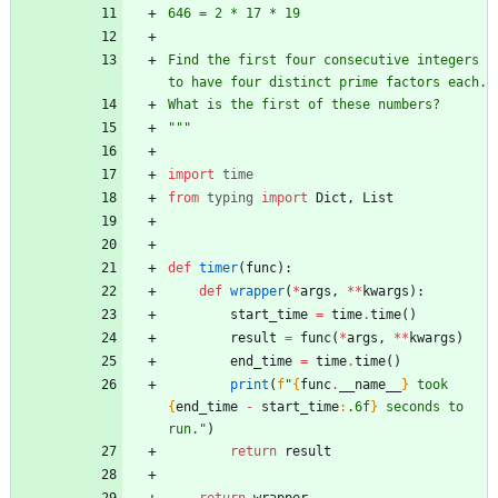
646 = 2 * 17 * 19
Find the first four consecutive integers 
to have four distinct prime factors each.
What is the first of these numbers?
"""
import
time
from
typing
import
Dict
,
List
def
timer
(
func
)
:
def
wrapper
(
*
args
,
*
*
kwargs
)
:
start_time
=
time
.
time
(
)
result
=
func
(
*
args
,
*
*
kwargs
)
end_time
=
time
.
time
(
)
print
(
f
"
{
func
.
__name__
}
 took 
{
end_time
-
start_time
:
.6f
}
 seconds to 
run.
"
)
return
result