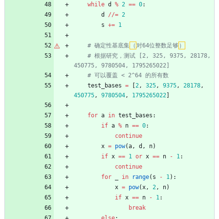
while
d
%
2
==
0
:
d
/
/
=
2
s
+
=
1
# 确定性基底集
（
对64位整数足够
）
# 根据研究，测试 [2, 325, 9375, 28178, 
450775, 9780504, 1795265022]
# 可以覆盖 < 2^64 的所有数
test_bases
=
[
2
,
325
,
9375
,
28178
,
450775
,
9780504
,
1795265022
]
for
a
in
test_bases
:
if
a
%
n
==
0
:
continue
x
=
pow
(
a
,
d
,
n
)
if
x
==
1
or
x
==
n
-
1
:
continue
for
_
in
range
(
s
-
1
)
:
x
=
pow
(
x
,
2
,
n
)
if
x
==
n
-
1
:
break
else
: