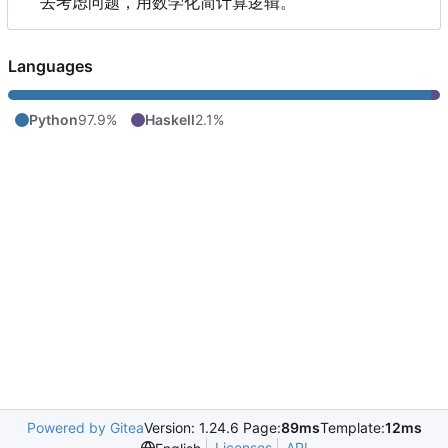
去考虑问题，用数学化简计算逻辑。
Languages
Python
97.9%
Haskell
2.1%
Powered by Gitea
Version: 1.24.6 Page:
89ms
Template:
12ms
Licenses
API