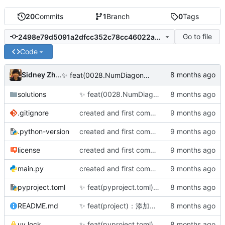
20
Commits
1
Branch
0
Tags
Go to file
2498e79d5091a2dfcc352c78cc46022a7264a604
Code
Sidney Zhang
✨
feat(0028.NumDiagonals)：添加欧拉项目第28题的解决方案和文档
solutions
✨
feat(0028.NumDiagonals)：添加欧拉项目第28题的解决方案和文档
.gitignore
created and first commit(3 solusions)
.python-version
created and first commit(3 solusions)
license
created and first commit(3 solusions)
main.py
created and first commit(3 solusions)
pyproject.toml
✨
feat(pyproject.toml)：添加sympy依赖用于数学计算
README.md
✨
feat(project)：添加欧拉项目第4、5题解决方案及文档
uv.lock
✨
feat(pyproject.toml)：添加sympy依赖用于数学计算