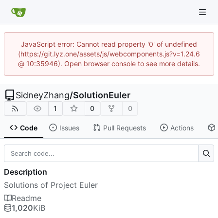
JavaScript error: Cannot read property '0' of undefined
(https://git.lyz.one/assets/js/webcomponents.js?v=1.24.6
@ 10:35946). Open browser console to see more details.
SidneyZhang
/
SolutionEuler
1
0
0
Code
Issues
Pull Requests
Actions
Description
Solutions of Project Euler
Readme
1,020
KiB