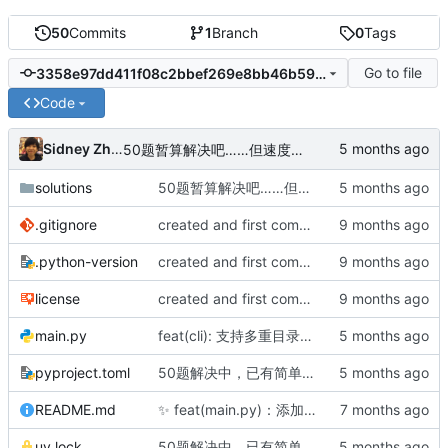
50
Commits
1
Branch
0
Tags
Go to file
3358e97dd411f08c2bbef269e8bb46b593eba3a3
Code
Sidney Zhang
50题暂算解决吧……但速度依然不是很满意。
solutions
50题暂算解决吧……但速度依然不是很满意。
.gitignore
created and first commit(3 solusions)
.python-version
created and first commit(3 solusions)
license
created and first commit(3 solusions)
main.py
feat(cli): 支持多重目录结构与特殊解法运行，新增解法列表选项
pyproject.toml
50题解决中，已有简单解法，在尝试更快的版本。
README.md
✨
feat(main.py)：添加CLI工具支持问题管理功能
uv.lock
50题解决中，已有简单解法，在尝试更快的版本。