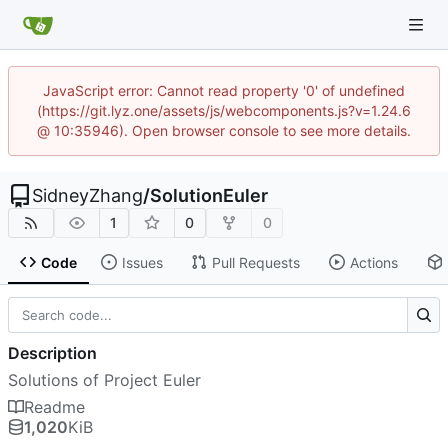
JavaScript error: Cannot read property '0' of undefined
(https://git.lyz.one/assets/js/webcomponents.js?v=1.24.6
@ 10:35946). Open browser console to see more details.
SidneyZhang
/
SolutionEuler
1
0
0
Code
Issues
Pull Requests
Actions
Description
Solutions of Project Euler
Readme
1,020
KiB