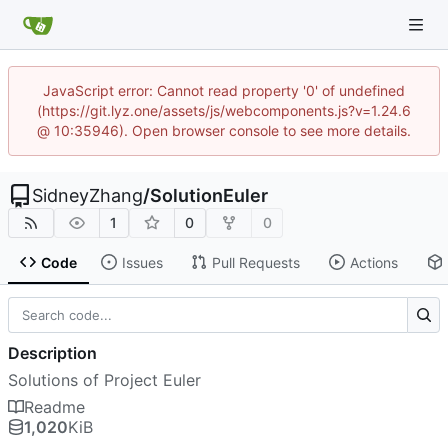
JavaScript error: Cannot read property '0' of undefined
(https://git.lyz.one/assets/js/webcomponents.js?v=1.24.6
@ 10:35946). Open browser console to see more details.
SidneyZhang
/
SolutionEuler
1
0
0
Code
Issues
Pull Requests
Actions
Description
Solutions of Project Euler
Readme
1,020
KiB