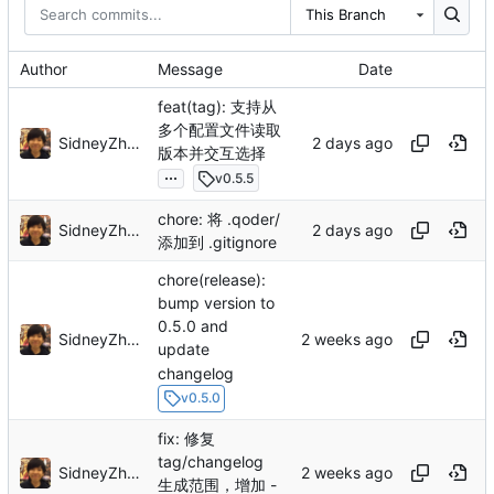
This Branch
Author
Message
Date
feat(tag): 支持从
多个配置文件读取
SidneyZhang
版本并交互选择
...
v0.5.5
chore: 将 .qoder/
SidneyZhang
添加到 .gitignore
chore(release):
bump version to
0.5.0 and
SidneyZhang
update
changelog
v0.5.0
fix: 修复
tag/changelog
SidneyZhang
生成范围，增加 -