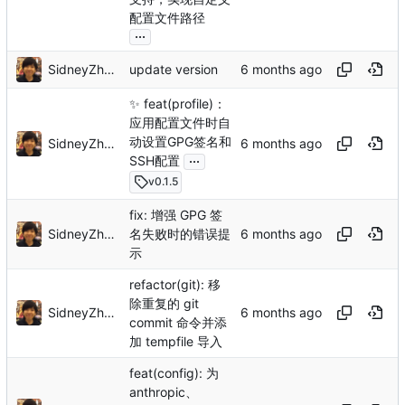
配置文件路径
...
SidneyZhang
update version
✨
feat(profile)：
应用配置文件时自
动设置GPG签名和
SidneyZhang
...
SSH配置
v0.1.5
fix: 增强 GPG 签
SidneyZhang
名失败时的错误提
示
refactor(git): 移
除重复的 git
SidneyZhang
commit 命令并添
加 tempfile 导入
feat(config): 为
anthropic、