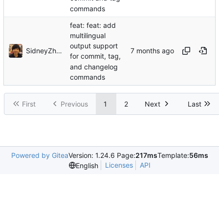
commands
feat: feat: add
multilingual
output support
SidneyZhang
for commit, tag,
and changelog
commands
First
Previous
1
2
Next
Last
Powered by Gitea
Version: 1.24.6 Page:
217ms
Template:
56ms
Licenses
API
English