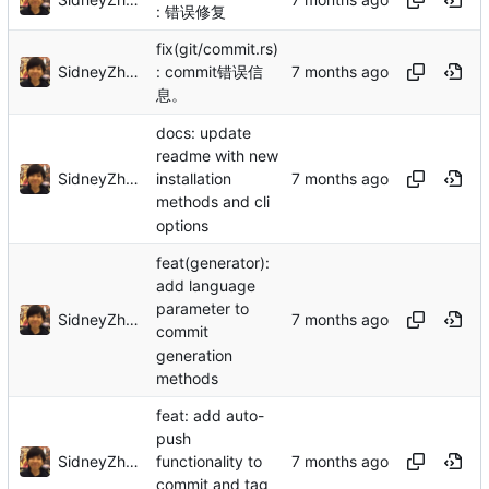
: 错误修复
fix(git/commit.rs)
SidneyZhang
: commit错误信
息。
docs: update
readme with new
SidneyZhang
installation
methods and cli
options
feat(generator):
add language
parameter to
SidneyZhang
commit
generation
methods
feat: add auto-
push
SidneyZhang
functionality to
commit and tag