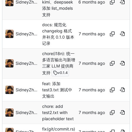
SidneyZhang
kimi、deepseek
添加 list_models
支持
docs: 规范化
changelog 格式
SidneyZhang
并补充 0.1.0 版本
记录
chore(i18n): 统一
多语言输出与新增
SidneyZhang
三家 LLM 提供商
支持
v0.1.4
feat: 添加
SidneyZhang
test3.txt 测试中
文输出
chore: add
SidneyZhang
test2.txt with
placeholder text
fix(git/commit.rs)
SidneyZhang