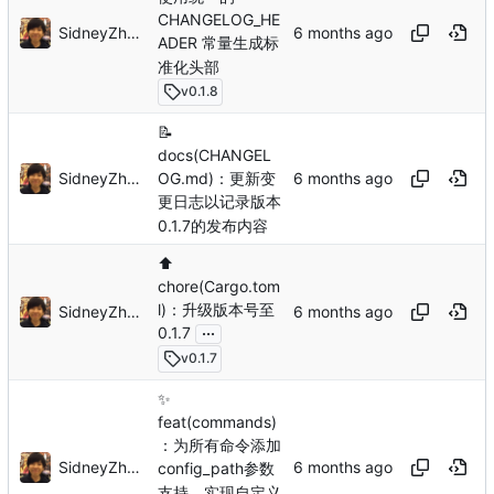
CHANGELOG_HE
SidneyZhang
ADER 常量生成标
准化头部
v0.1.8
📝
docs(CHANGEL
SidneyZhang
OG.md)：更新变
更日志以记录版本
0.1.7的发布内容
⬆️
chore(Cargo.tom
l)：升级版本号至
SidneyZhang
...
0.1.7
v0.1.7
✨
feat(commands)
：为所有命令添加
SidneyZhang
config_path参数
支持，实现自定义