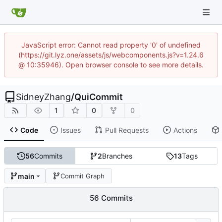
JavaScript error: Cannot read property '0' of undefined
(https://git.lyz.one/assets/js/webcomponents.js?v=1.24.6
@ 10:35946). Open browser console to see more details.
SidneyZhang
/
QuiCommit
1
0
0
Code
Issues
Pull Requests
Actions
56
Commits
2
Branches
13
Tags
main
Commit Graph
56 Commits