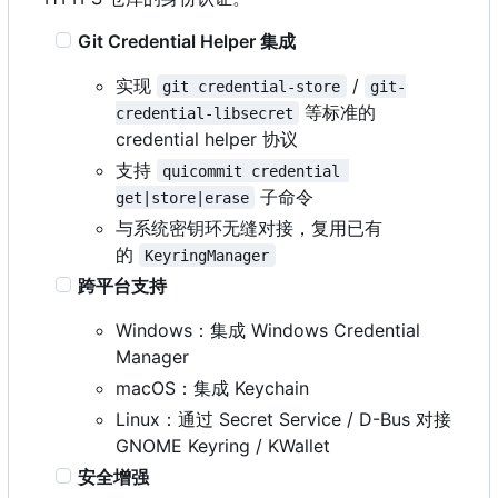
Git Credential Helper 集成
实现
/
git credential-store
git-
等标准的
credential-libsecret
credential helper 协议
支持
quicommit credential 
子命令
get|store|erase
与系统密钥环无缝对接，复用已有
的
KeyringManager
跨平台支持
Windows
：
集成 Windows Credential
Manager
macOS
：
集成 Keychain
Linux
：
通过 Secret Service / D-Bus 对接
GNOME Keyring / KWallet
安全增强