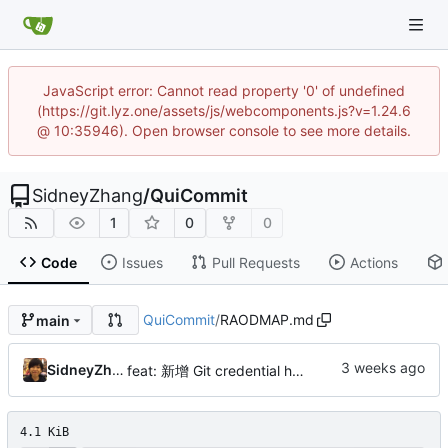
JavaScript error: Cannot read property '0' of undefined
(https://git.lyz.one/assets/js/webcomponents.js?v=1.24.6
@ 10:35946). Open browser console to see more details.
SidneyZhang
/
QuiCommit
1
0
0
Code
Issues
Pull Requests
Actions
QuiCommit
/
RAODMAP.md
main
SidneyZhang
feat: 新增 Git credential helper 协议支持，实现 get|store|erase 子命令
4.1 KiB