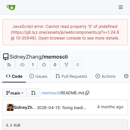
JavaScript error: Cannot read property '0' of undefined
(https://git.lyz.one/assets/js/webcomponents.js?v=1.24.6
@ 10:35946). Open browser console to see more details.
SidneyZhang
/
memoscli
1
0
0
Code
Issues
Pull Requests
Actions
memoscli
/
README.md
main
SidneyZhang
2026-04-15: fixing loading all memos on the way ...
3.3 KiB