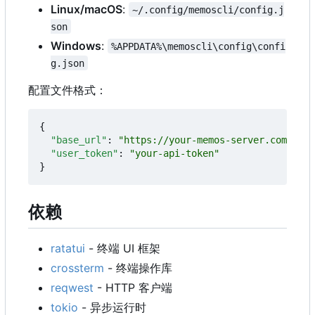
Linux/macOS
:
~/.config/memoscli/config.j
son
Windows
:
%APPDATA%\memoscli\config\confi
g.json
配置文件格式：
{
"base_url"
:
"https://your-memos-server.com"
,
"user_token"
:
"your-api-token"
}
依赖
ratatui
- 终端 UI 框架
crossterm
- 终端操作库
reqwest
- HTTP 客户端
tokio
- 异步运行时