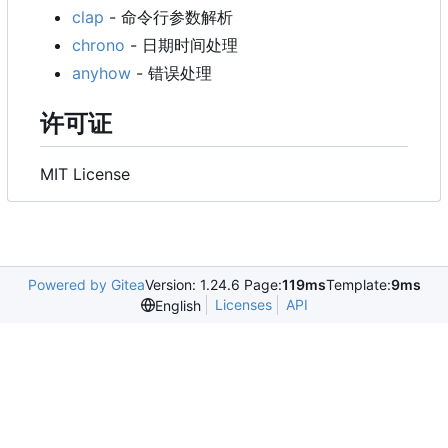
clap
- 命令行参数解析
chrono
- 日期时间处理
anyhow
- 错误处理
许可证
MIT License
Powered by Gitea
Version: 1.24.6 Page:
119ms
Template:
9ms
Licenses
API
English