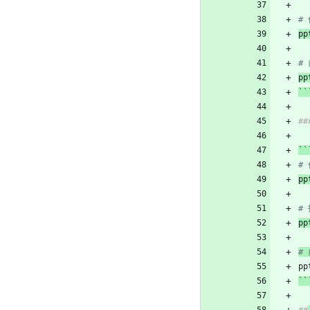
#
pp
#
pp
``
#
``
#
pp
#
pp
#
pp
``