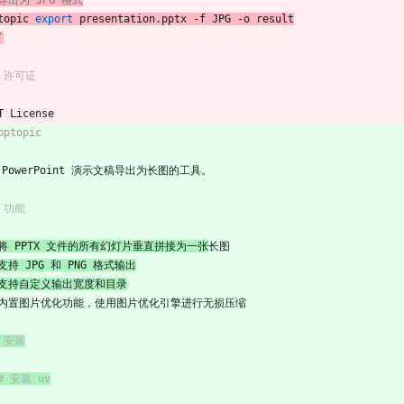
 导出为 JPG 格式
topic 
export
 presentation.pptx -f JPG -o result
`
# 许可证
T License
pptopic
 PowerPoint 演示文稿导出为长图的工具。
# 功能
将 PPTX 文件的所有幻灯片垂直拼接为一张
长图
支持 JPG 和 PNG 格式输出
支持自定义输出宽度和目录
 内置图片优化功能，使用图片优化引擎进行无损压缩
# 安装
# 安装 uv