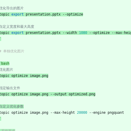
 优化导出的图片
topic 
export
 presentation.pptx --optimize
 自定义宽度和最大高度
topic 
export
 presentation.pptx --width 
1080
 --optimize --max-hei
`
## 单独优化图片
`bash
 优化图片
topic optimize image.png
 指定输出文件
topic optimize image.png --output optimized.png
 自定义优化参数
topic optimize image.png --max-height 
20000
 --engine pngquant
`