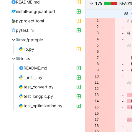
README.md
175
READM
install-pngquant.ps1
@@ 
pyproject.toml
# 
pytest.ini
将
src/pptopic
#
lib.py
-
tests
-
README.md
-
__init__.py
#
test_convert.py
-
 
test_longpic.py
-
 
test_optimization.py
-
 
#