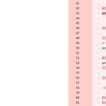
#
pp
``
#
``
#
pp
#
pp
``
#
##
|
|-