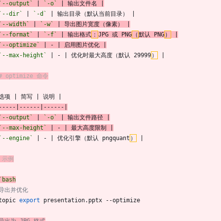
`--output`
 | 
`-o`
 | 输出文件名 |
`--dir`
 | 
`-d`
 | 输出目录（默认当前目录） |
`--width`
 | 
`-w`
 | 导出图片宽度（像素） |
`--format`
 | 
`-f`
 | 输出格式
：
JPG 或 PNG
（
默认 PNG
）
 |
`--optimize`
 | - | 启用图片优化 |
`--max-height`
 | - | 优化时最大高度（默认 29999
）
 |
# optimize 命令
 选项 | 简写 | 说明 |
-----|------|------|
`--output`
 | 
`-o`
 | 输出文件路径 |
`--max-height`
 | - | 最大高度限制 |
`--engine`
 | - | 优化引擎（默认 pngquant
）
 |
# 示例
`bash
 导出并优化
topic 
export
 presentation.pptx --optimize