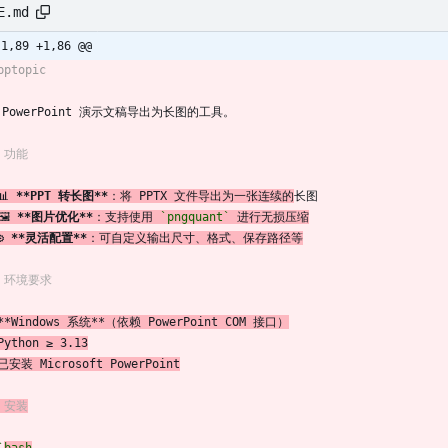
E.md
-1,89 +1,86 @@
pptopic
 PowerPoint 演示文稿导出为长图的工具。
# 功能
📊 
**PPT 转长图**
：将 PPTX 文件导出为一张连续的
长图
🖼️ 
**图片优化**
：支持使用 
`pngquant`
 进行无损压缩
⚙️ 
**灵活配置**
：可自定义输出尺寸、格式、保存路径等
# 环境要求
**Windows 系统**（依赖 PowerPoint COM 接口）
Python ≥ 3.13
已安装 Microsoft PowerPoint
# 安装