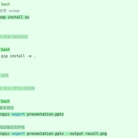
`bash
使用 scoop
oop install uv
`
# 安装 pptopic
`bash
 pip install -e .
`
# 使用
## 导出 PPTX 为长图
`bash
 基本用法
topic 
export
 presentation.pptx
 指定输出文件名
topic 
export
 presentation.pptx --output result.png