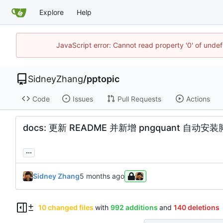
Explore
Help
JavaScript error: Cannot read property '0' of unde
SidneyZhang
/
pptopic
Code
Issues
Pull Requests
Actions
docs: 更新 README 并新增 pngquant 自动安
...
Sidney Zhang
10 changed files
with
992 additions
and
140 deletions