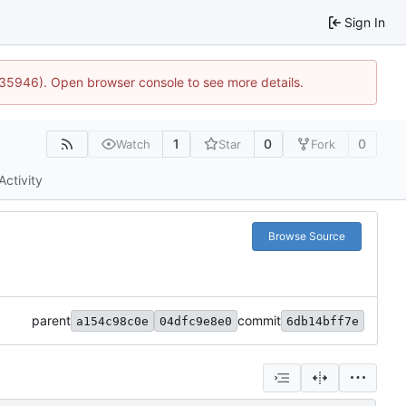
Sign In
0:35946). Open browser console to see more details.
1
0
0
Watch
Star
Fork
Activity
Browse Source
parent
commit
a154c98c0e
04dfc9e8e0
6db14bff7e