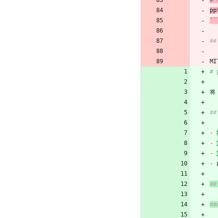
#
pp
``
#
MI
# 
将
#
-
-
-
-
#
##