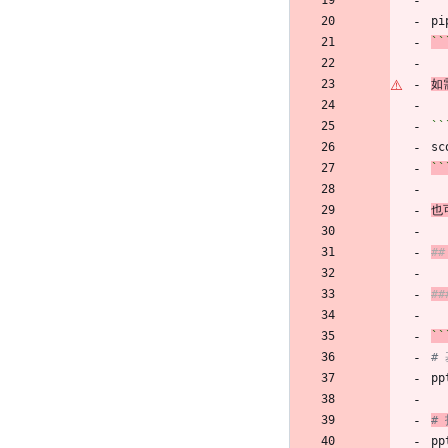
``
pi
``
如
``
sc
``
也
#
#
``
#
pp
#
pp