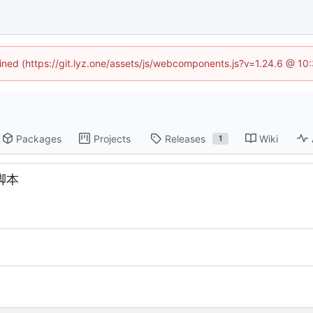
fined (https://git.lyz.one/assets/js/webcomponents.js?v=1.24.6 @ 1
Packages
Projects
Releases
Wiki
1
装脚本