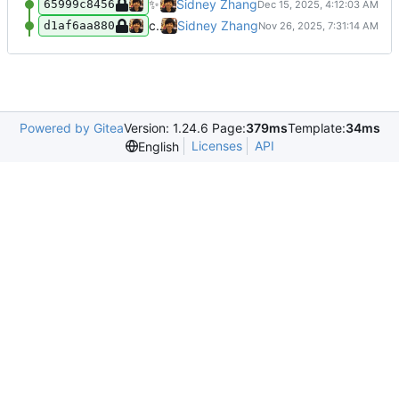
✨
feat(project)：添加欧拉项目第4、5
Sidney Zhang
65999c8456
created and first commit(3 solusions)
Sidney Zhang
d1af6aa880
Powered by Gitea
Version: 1.24.6 Page:
379ms
Template:
34ms
Licenses
API
English