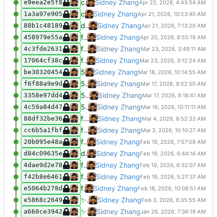
chore: update 2026-04-22
Sidney Zhang
e9eea2e5f8
chore: update 2026-04-21
Sidney Zhang
1a3a97e905
docs(0053.Combinatoric): 添加组合数单峰对称性与四种高效算法推导
Sidney Zhang
88b1c48189
feat(0053): 添加组合数超百万计数解法
Sidney Zhang
458979e55a
feat(0052.PermutedMultiples): 添加 Rust 测试压缩包
Sidney Zhang
4c3fde2631
feat(0052): 添加欧拉52题“排列倍数”的最优算法实现
Sidney Zhang
17064cf38c
51题完成解决
Sidney Zhang
be30320454
50题解决了，使用了动态上限，优化了搜索。
Sidney Zhang
f6f88a9e9d
50题暂算解决吧……但速度依然不是很满意。
Sidney Zhang
3358e97dd4
50题解决中，已有简单解法，在尝试更快的版本。
Sidney Zhang
4c59a84d47
feat(cli): 支持多重目录结构与特殊解法运行，新增解法列表选项
Sidney Zhang
88df32be36
feat: 添加欧拉计划第49题“素数排列”的Python解法
Sidney Zhang
cc6b5a1fbf
feat: 添加欧拉788题“支配数字”组合解法
Sidney Zhang
20b095e48a
docs: 添加 SelfPowers 题解 README，详解 Carmichael 函数与 CRT 优化
Sidney Zhang
d84c09635e
feat(tools): 新增题目时自动生成带计时装饰器的模板文件
Sidney Zhang
4dae9d2e78
feat(0047): 添加筛法计算不同质因数个数及基于数位的动态搜索策略
Sidney Zhang
f42b8e6461
feat(0047): 添加欧拉47题质因数分解与连续整数检测实现
Sidney Zhang
e5064b278d
✨
feat(0046.GoldbachsConjectur
Sidney Zhang
e5868c2649
✨
feat(euler_45)：添加欧拉项目第45题解
Sidney Zhang
a660ce3942