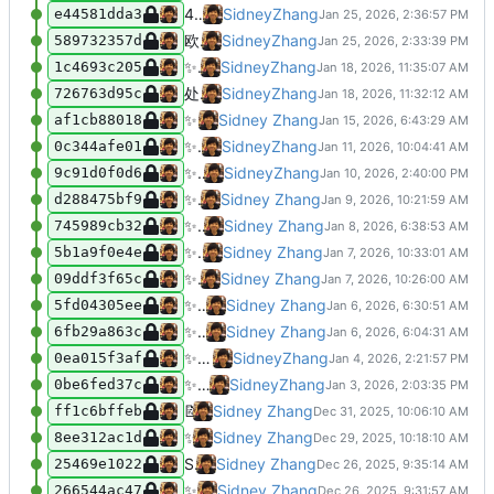
44题解法说明
SidneyZhang
e44581dda3
欧拉第44题「五边形数」完整解法
SidneyZhang
589732357d
✨
新增 0044 五角数问题求解脚本
SidneyZhang
1c4693c205
处理错误添加
SidneyZhang
726763d95c
✨
feat(0043.SubStrDivisibility)：
Sidney Zhang
af1cb88018
✨
新增欧拉第41、42题Python解法
SidneyZhang
0c344afe01
✨
新增 0039、0040 题解及配套文档
SidneyZhang
9c91d0f0d6
✨
feat(euler_39.py)：添加欧拉项目第39
Sidney Zhang
d288475bf9
✨
feat(euler_37.py)：修复combin
Sidney Zhang
745989cb32
✨
feat(euler_37.py)：添加截断素数验
Sidney Zhang
5b1a9f0e4e
✨
feat(main.py)：重构主函数调用方式，将 a
Sidney Zhang
09ddf3f65c
✨
feat(Palindromes)：添加欧拉项目第3
Sidney Zhang
5fd04305ee
✨
feat(main.py)：添加CLI工具支持问题管
Sidney Zhang
6fb29a863c
✨
新增欧拉第34、35题解法及说明
SidneyZhang
0ea015f3af
✨
新增欧拉第33题“数字约分分数”双解法实
SidneyZhang
0be6fed37c
📝
docs(0031)：添加动态规划数学原理和
Sidney Zhang
ff1c6bffeb
✨
feat：添加欧拉项目第30题和第31题的
Sidney Zhang
8ee312ac1d
Symbol(clack:cancel)
Sidney Zhang
25469e1022
✨
feat(0029.DistinctPowers)：添加
Sidney Zhang
266544ac47