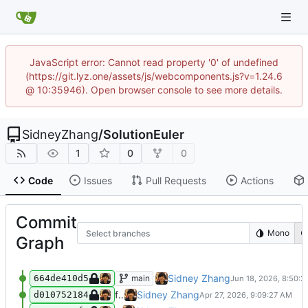
JavaScript error: Cannot read property '0' of undefined
(https://git.lyz.one/assets/js/webcomponents.js?v=1.24.6
@ 10:35946). Open browser console to see more details.
SidneyZhang
/
SolutionEuler
1
0
0
Code
Issues
Pull Requests
Actions
Commit
Mono
Select branches
Graph
feat: 添加欧拉项目第56题解法（最大数字和
Sidney Zhang
main
664de410d5
fix: 统一文件编码为 utf-8 并将 benchmark 日志改为英文
Sidney Zhang
d010752184