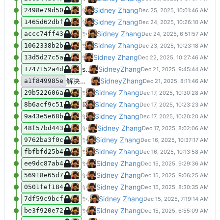
✨
feat(0028.NumDiagonals)：添加
Sidney Zhang
2498e79d50
✨
feat(solutions)：新增欧拉项目第25-2
Sidney Zhang
1465d62dbf
✨
feat(solutions)：新增排列问题解决
Sidney Zhang
accc74ff43
✨
feat(euler_24.py)：添加欧拉项目第2
Sidney Zhang
1062338b2b
✨
feat(pyproject.toml)：添加sympy
Sidney Zhang
13d5d27c5a
solutions of problem 21 and problem 20
SidneyZhang
1747152a4d
解决问题19
SidneyZhang
a1f849985e
✨
feat(server.ts): 支持环境变量端口配
Sidney Zhang
29b522606a
📝
docs(solutions/0067.MaxPathSu
Sidney Zhang
8b6acf9c51
✨
feat(pyproject.toml)：添加mplus
Sidney Zhang
9a43e5e68b
✨
feat(eular_12.py)：优化质数测试参
Sidney Zhang
48f57bd443
✨
feat(eular_12.py)：添加Miller-Rab
Sidney Zhang
9762ba3f0c
✨
feat(eular_11.py)：添加欧拉项目
Sidney Zhang
fbfbfd25b4
✨
feat(solutions)：添加欧拉项目第9题
Sidney Zhang
ee9dc87ab4
✨
feat(solutions/0009)：添加欧拉项目
Sidney Zhang
56918e65d7
✨
feat(project-euler)：添加第7题和第
Sidney Zhang
0501fef184
✨
feat(eular_5.py)：添加计时装饰器和Py
Sidney Zhang
7df59c9bcf
✨
feat(project)：添加欧拉项目第6题解
Sidney Zhang
be3f920e72