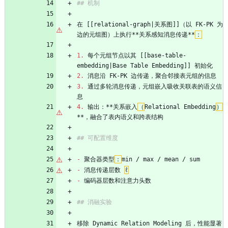
## 机制
在 [[relational-graph|关系图]]（以 FK-PK 为
边的元组图）上执行**关系感知消息传递**
：
1.
 每个元组节点以其 [[base-table-
embedding|Base Table Embedding]] 初始化
2.
 消息沿 FK-PK 边传递，聚合邻接表元组的信息
3.
 通过多轮消息传递，元组嵌入吸收关联表的语义信
息
4.
 输出：**关系嵌入
（
Relational Embedding
）
**，融合了表内语义和跨表结构
## 可配置维度
-
 聚合器类型
：
min / max / mean / sum
-
 消息传递层数 
ℓ
-
 编码器层数和注意力头数
## 消融实验
移除 Dynamic Relation Modeling 后，性能显著