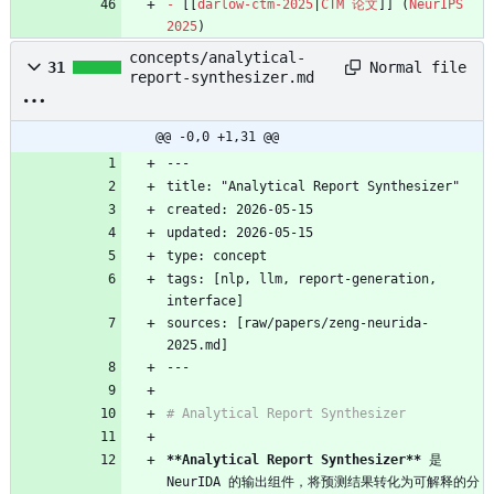
-
[[
darlow-ctm-2025
|
CTM
论文
]]
(
NeurIPS
2025
)
concepts/analytical-
Normal file
31
report-synthesizer.md
@@ -0,0 +1,31 @@
---
title: "Analytical Report Synthesizer"
created: 2026-05-15
updated: 2026-05-15
type: concept
tags: [nlp, llm, report-generation, 
interface]
sources: [raw/papers/zeng-neurida-
2025.md]
---
# Analytical Report Synthesizer
**Analytical Report Synthesizer**
 是 
NeurIDA 的输出组件，将预测结果转化为可解释的分