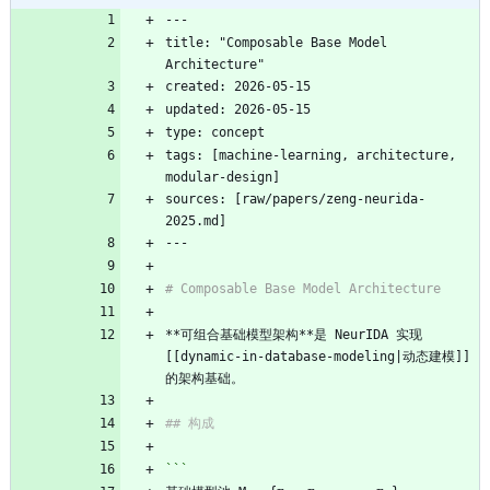
---
title: "Composable Base Model 
Architecture"
created: 2026-05-15
updated: 2026-05-15
type: concept
tags: [machine-learning, architecture, 
modular-design]
sources: [raw/papers/zeng-neurida-
2025.md]
---
# Composable Base Model Architecture
**可组合基础模型架构**是 NeurIDA 实现 
[[dynamic-in-database-modeling|动态建模]] 
的架构基础。
## 构成
```