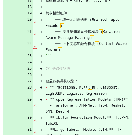
基础模型池 M = {m₁, m₂, ..., mₖ}
    + 
共享模型组件
    ├── 统一元组编码器
（
Unified Tuple 
Encoder
）
    ├── 关系感知消息传递模块
（
Relation-
Aware Message Passing
）
    └── 上下文感知融合模块
（
Context-Aware 
Fusion
）
```
## 基础模型池
涵盖四类异构模型：
-
 **Traditional ML**
：
RF, CatBoost, 
LightGBM, Logistic Regression
-
 **Tuple Representation Models (TRM)**
：
FT-Transformer, ARM-Net, TabM, ResNet, 
DNN, DeepFM
-
 **Tabular Foundation Models**
：
TabPFN, 
TabICL
-
 **Large Tabular Models (LTM)**
：
TP-