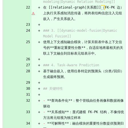
modeling|Dynamic Relation Modeling]]
在 [[relational-graph|关系图]]
（
FK-PK 边）
上执行关系感知消息传递，将跨表结构信息注入元组
嵌入，产生关系嵌入。
### 3. [[dynamic-model-fusion|Dynamic 
Model Fusion]]
使用上下文感知融合模块，计算关联表中各上下文信
号的**重标定重要性分数**，自适应地将最相关的关
联上下文融合到目标表元组表示中。
### 4. Task-Aware Prediction
基于融合嵌入，使用任务特定的预测头（分类/回归）
生成最终预测。
## 关键特性
-
 **查询条件化**：整个管线由任务画像和数据画像
驱动
-
 **关系感知**：显式建模 FK-PK 结构，不像传统
方法将元组视为独立样本
-
 **可解释性**：融合模块的重要性分数提供预测归