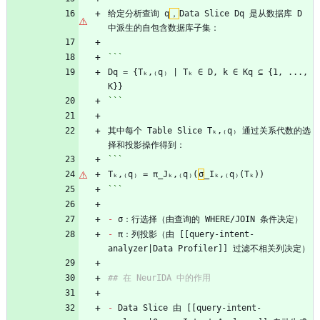
给定分析查询 q
，
Data Slice Dq 是从数据库 D 
中派生的自包含数据库子集：
```
Dq = {Tₖ,₍q₎ | Tₖ ∈ D, k ∈ Kq ⊆ {1, ..., 
K}}
```
其中每个 Table Slice Tₖ,₍q₎ 通过关系代数的选
择和投影操作得到：
```
Tₖ,₍q₎ = π_Jₖ,₍q₎(
σ
_Iₖ,₍q₎(Tₖ))
```
-
 σ：行选择（由查询的 WHERE/JOIN 条件决定）
-
 π：列投影（由 [[query-intent-
analyzer|Data Profiler]] 过滤不相关列决定）
## 在 NeurIDA 中的作用
-
 Data Slice 由 [[query-intent-