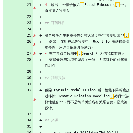
4.
 输出：**融合嵌入
（
Fused Embedding
）
**，
直接送入预测头
## 可解释性
融合模块产生的重要性分数天然支持**预测归因**
：
-
 例如
，
在用户流失预测中
，
UserInfo 表获得最高
重要性（用户画像最具预测力）
-
 在广告点击预测中
，
Search 行为信号权重最大
-
 这些分数与领域知识高度一致，无需额外的可解释
性组件
## 消融实验
移除 Dynamic Model Fusion 后，性能下降幅度超
过移除 Dynamic Relation Modeling
，
说明**选
择性融合**（而不是简单拼接所有关系信息）是关键
设计。
## 来源
-
 [[zeng-neurida-2025|NeurIDA 论文]]