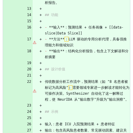
析报告。
## 功能
-
 **输入**：预测结果 + 任务画像 + [[data-
slice|Data Slice]]
-
 **方法**
：
LLM 驱动的专用分析代理，具备强推
理能力和领域知识
-
 **输出**：结构化分析报告，包含上下文解读和分
析摘要
## 设计价值
传统数据分析工作流中，预测结果（如 "8 名患者被
标记为高风险"
）
需要领域专家进一步解读才能转化为
可操作决策。Synthesizer 自动化了这一解释过
程，使 NeurIDA 从"输出数字"升级为"输出洞察"。
## 示例
输入：患者 ICU 入院预测结果 + 患者特征
输出：包含高风险患者数量、常见驱动因素、建议关