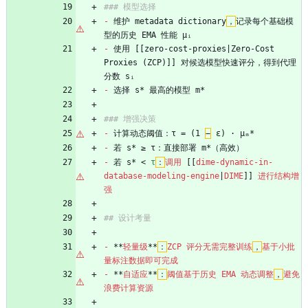
### 模型选择
-
 维护 metadata dictionary
，
记录每个基础模
型的历史 EMA 性能 μᵢ
-
 使用 [[zero-cost-proxies|Zero-Cost 
Proxies (ZCP)]] 对候选模型快速评分，得到代理
分数 sᵢ
-
 选择 s* 最高的模型 m*
### 增强决策
-
 计算动态阈值：τ = (1 
−
 ε) · μₘ*
-
 若 s* ≥ τ：直接部署 m*（高效）
-
 若 s* 
<
τ
：
调用
[[
dime-dynamic-in-
database-modeling-engine
|
DIME
]]
进行结构增
强
## 设计考量
-
**
轻量级
**
：
ZCP
评分无需完整训练
，
基于小批
量标注数据即可完成
-
**
自适应
**
：
阈值基于历史
EMA
动态调整
，
避免
浪费计算资源