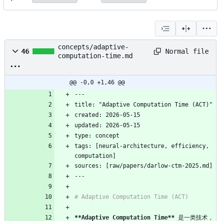
concepts/adaptive-
Normal file
46
computation-time.md
@@ -0,0 +1,46 @@
---
title: "Adaptive Computation Time (ACT)"
created: 2026-05-15
updated: 2026-05-15
type: concept
tags: [neural-architecture, efficiency, 
computation]
sources: [raw/papers/darlow-ctm-2025.md]
---
# Adaptive Computation Time (ACT)
**Adaptive Computation Time**
 是一类技术，