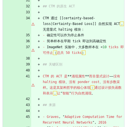
## CTM 的原生 ACT
CTM 通过 [[certainty-based-
loss|Certainty-Based Loss]] 自然实现 ACT
，
无需显式 halting 模块：
-
 确定性可以作为停止条件
-
 简单样本在早期 tick 即达到高确定性
-
 ImageNet 实验中，大多数样本在 
<
10
ticks
即
可停止
（
总共
50
ticks
）
## 关键区别
CTM
的
ACT
是
**
涌现属性
**
而非显式设计
——
没有
halting
模块
、
没有
ponder
cost
、
没有步数采
样
。
这是其架构哲学的核心体现
：
通过设计损失函数
和表示
，
让
"
智能
"
行为自然涌现
。
## 来源
-
Graves
,
"
Adaptive
Computation
Time
for
Recurrent
Neural
Networks
",
2016