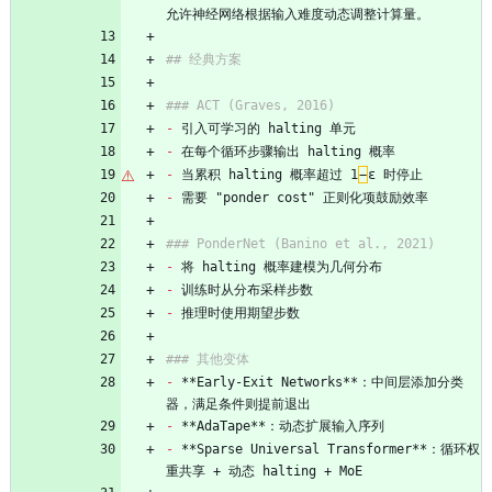
允许神经网络根据输入难度动态调整计算量。
## 经典方案
### ACT (Graves, 2016)
-
 引入可学习的 halting 单元
-
 在每个循环步骤输出 halting 概率
-
 当累积 halting 概率超过 1
−
ε 时停止
-
 需要 "ponder cost" 正则化项鼓励效率
### PonderNet (Banino et al., 2021)
-
 将 halting 概率建模为几何分布
-
 训练时从分布采样步数
-
 推理时使用期望步数
### 其他变体
-
 **Early-Exit Networks**：中间层添加分类
器，满足条件则提前退出
-
 **AdaTape**：动态扩展输入序列
-
 **Sparse Universal Transformer**：循环权
重共享 + 动态 halting + MoE