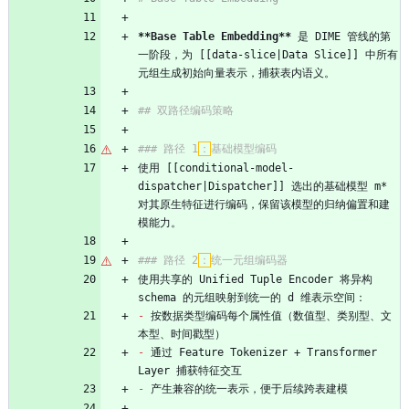
**Base Table Embedding**
 是 DIME 管线的第
一阶段，为 [[data-slice|Data Slice]] 中所有
元组生成初始向量表示，捕获表内语义。
## 双路径编码策略
### 路径 1
：
基础模型编码
使用 [[conditional-model-
dispatcher|Dispatcher]] 选出的基础模型 m* 
对其原生特征进行编码，保留该模型的归纳偏置和建
模能力。
### 路径 2
：
统一元组编码器
使用共享的 Unified Tuple Encoder 将异构 
schema 的元组映射到统一的 d 维表示空间：
-
 按数据类型编码每个属性值（数值型、类别型、文
本型、时间戳型）
-
 通过 Feature Tokenizer + Transformer 
Layer 捕获特征交互
-
 产生兼容的统一表示，便于后续跨表建模