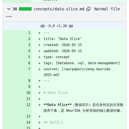
Normal file
38
concepts/data-slice.md
@@ -0,0 +1,38 @@
---
title: "Data Slice"
created: 2026-05-15
updated: 2026-05-15
type: concept
tags: [database, sql, data-management]
sources: [raw/papers/zeng-neurida-
2025.md]
---
# Data Slice
**Data Slice**
（数据切片）是任务特定的关系数
据库子集，是 NeurIDA 分析管线的核心数据对象。
## 形式定义