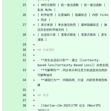
|-----|
| 神经元模型 | 统一激活函数 | 统一激活函数 | 
私有 NLMs |
| 时序处理 | 位置编码 | 隐藏状态 | 内部 ticks 
+ 同步 |
| 表示来源 | 单步激活快照 | 最终隐藏状态 | 激
活历史的时序相关性 |
| 自适应计算 | 需显式模块 | 需显式模块 | 原生
涌现 |
## 关键属性
-
 **原生自适应计算**：通过 [[certainty-
based-loss|Certainty-Based Loss]] 自然实现
-
 **可解释性**：同步表示和注意力轨迹提供自然的
可解释途径
-
 **涌现行为**：环顾四周、行波、内部世界模型构
建
## 来源
-
 [[darlow-ctm-2025|CTM 论文 (NeurIPS 
2025)]]