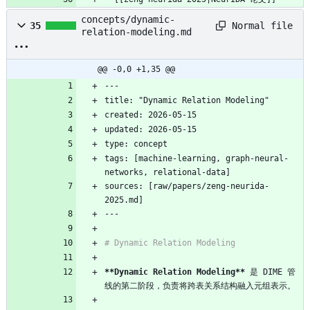
concepts/dynamic-
Normal file
35
relation-modeling.md
@@ -0,0 +1,35 @@
---
title: "Dynamic Relation Modeling"
created: 2026-05-15
updated: 2026-05-15
type: concept
tags: [machine-learning, graph-neural-
networks, relational-data]
sources: [raw/papers/zeng-neurida-
2025.md]
---
# Dynamic Relation Modeling
**Dynamic Relation Modeling**
 是 DIME 管
线的第二阶段，负责将跨表关系结构融入元组表示。