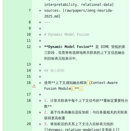
interpretability, relational-data]
sources: [raw/papers/zeng-neurida-
2025.md]
---
# Dynamic Model Fusion
**Dynamic Model Fusion**
 是 DIME 管线的第
三阶段，负责将有选择地将关联表的上下文信息融合
到目标表元组表示中。
## 核心机制
使用**上下文感知融合模块
（
Context-Aware 
Fusion Module
）
**
：
1.
 计算关联表中每个上下文信号的**重标定重要性分
数**
2.
 基于任务画像自适应加权：与任务最相关的关联表
获得更高权重
3.
 将加权后的关系上下文注入目标表元组的 
[[dynamic-relation-modeling|关系嵌入]]