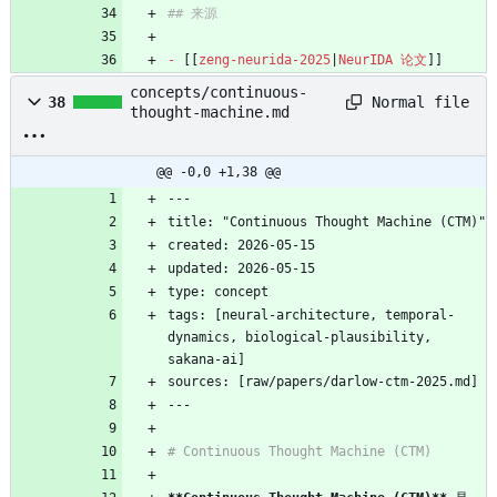
## 来源
-
[[
zeng-neurida-2025
|
NeurIDA
论文
]]
concepts/continuous-
Normal file
38
thought-machine.md
@@ -0,0 +1,38 @@
---
title: "Continuous Thought Machine (CTM)"
created: 2026-05-15
updated: 2026-05-15
type: concept
tags: [neural-architecture, temporal-
dynamics, biological-plausibility, 
sakana-ai]
sources: [raw/papers/darlow-ctm-2025.md]
---
# Continuous Thought Machine (CTM)