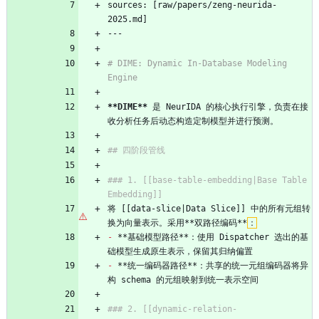
sources: [raw/papers/zeng-neurida-
2025.md]
---
# DIME: Dynamic In-Database Modeling 
Engine
**DIME**
 是 NeurIDA 的核心执行引擎，负责在接
收分析任务后动态构造定制模型并进行预测。
## 四阶段管线
### 1. [[base-table-embedding|Base Table 
Embedding]]
将 [[data-slice|Data Slice]] 中的所有元组转
换为向量表示。采用**双路径编码**
：
-
 **基础模型路径**：使用 Dispatcher 选出的基
础模型生成原生表示，保留其归纳偏置
-
 **统一编码器路径**：共享的统一元组编码器将异
构 schema 的元组映射到统一表示空间
### 2. [[dynamic-relation-