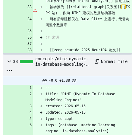
analyzer|Query Intent Analyzer]] 自动生成
-
 被转换为 [[relational-graph|关系图]]
（
FK-
PK 边），作为 DIME 建模的数据结构基础
-
 所有后续建模仅在 Data Slice 上进行，无需访
问整个数据库
## 来源
-
 [[zeng-neurida-2025|NeurIDA 论文]]
concepts/dime-dynamic-
Normal file
38
in-database-modeling-
engine.md
@@ -0,0 +1,38 @@
---
title: "DIME (Dynamic In-Database 
Modeling Engine)"
created: 2026-05-15
updated: 2026-05-15
type: concept
tags: [database, machine-learning, 
engine, in-database-analytics]