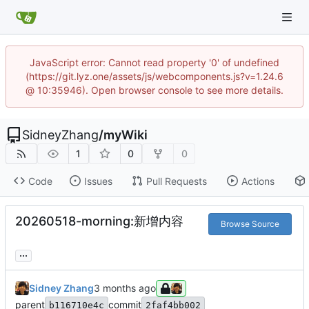
JavaScript error: Cannot read property '0' of undefined
(https://git.lyz.one/assets/js/webcomponents.js?v=1.24.6
@ 10:35946). Open browser console to see more details.
SidneyZhang
/
myWiki
1
0
0
Code
Issues
Pull Requests
Actions
20260518-morning:新增内容
Browse Source
...
Sidney Zhang
parent
commit
b116710e4c
2faf4bb002