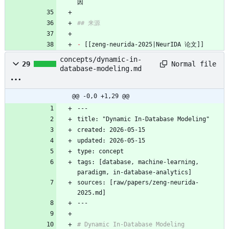
因
## 来源
-
 [[zeng-neurida-2025|NeurIDA 论文]]
concepts/dynamic-in-
Normal file
29
database-modeling.md
@@ -0,0 +1,29 @@
---
title: "Dynamic In-Database Modeling"
created: 2026-05-15
updated: 2026-05-15
type: concept
tags: [database, machine-learning, 
paradigm, in-database-analytics]
sources: [raw/papers/zeng-neurida-
2025.md]
---
# Dynamic In-Database Modeling