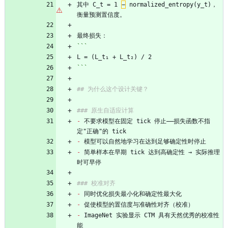
其中 C_t = 1 
−
 normalized_entropy(y_t)，
衡量预测置信度。
最终损失：
```
L = (L_t₁ + L_t₂) / 2
```
## 为什么这个设计关键？
### 原生自适应计算
-
 不要求模型在固定 tick 停止——损失函数不指
定"正确"的 tick
-
 模型可以自然地学习在达到足够确定性时停止
-
 简单样本在早期 tick 达到高确定性 → 实际推理
时可早停
### 校准对齐
-
 同时优化损失最小化和确定性最大化
-
 促使模型的置信度与准确性对齐（校准）
-
 ImageNet 实验显示 CTM 具有天然优秀的校准性
能