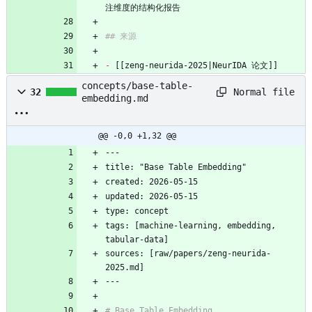
注维度的结构化报告
## 来源
-
 [[zeng-neurida-2025|NeurIDA 论文]]
concepts/base-table-
Normal file
32
embedding.md
@@ -0,0 +1,32 @@
---
title: "Base Table Embedding"
created: 2026-05-15
updated: 2026-05-15
type: concept
tags: [machine-learning, embedding, 
tabular-data]
sources: [raw/papers/zeng-neurida-
2025.md]
---
# Base Table Embedding